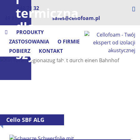
termiczna
+48 71 32
49 817
sales@cellofoam.pl
dla
PRODUKTY
pojazdów
ZASTOSOWANIA
O FIRMIE
szynowych
POBIERZ
KONTAKT
Cello SBF ALG