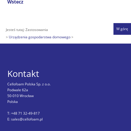
Wstecz
W górę
Jesteś tutaj:
Zastosowania
Urządzenia gospodarstwa domowego
Kontakt
Cellofoam Polska Sp. z o.o.
Podwale 62a
50-010 Wrocław
Polska
T: +48 71 32-49-817
E: sales@cellofoam.pl