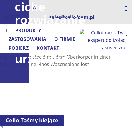
ciche
+48 71 32
rozwiązanie
49 817
sales@cellofoam.pl
dla
PRODUKTY
ZASTOSOWANIA
O FIRMIE
głośnych
POBIERZ
KONTAKT
urządzeń
Cello Taśmy klejące