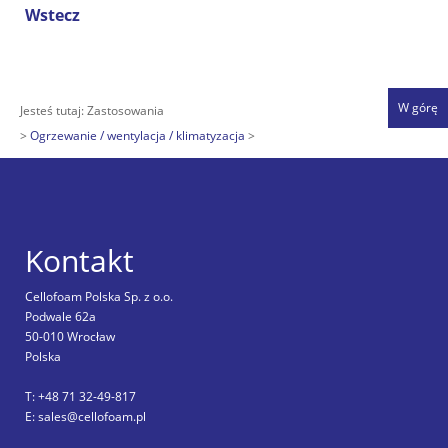
Wstecz
W górę
Jesteś tutaj:
Zastosowania
Ogrzewanie / wentylacja / klimatyzacja
Kontakt
Cellofoam Polska Sp. z o.o.
Podwale 62a
50-010 Wrocław
Polska
T: +48 71 32-49-817
E: sales@cellofoam.pl