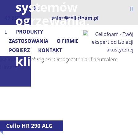
systemów
+48 71 32
ogrzewania,
49 817
sales@cellofoam.pl
wentylacji
PRODUKTY
ZASTOSOWANIA
O FIRMIE
i
POBIERZ
KONTAKT
klimatyzacji
Cello HR 290 ALG