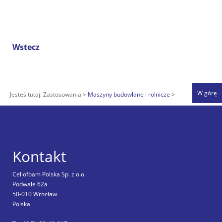
Wstecz
W górę
Jesteś tutaj:
Zastosowania
Maszyny budowlane i rolnicze
Kontakt
Cellofoam Polska Sp. z o.o.
Podwale 62a
50-010 Wrocław
Polska