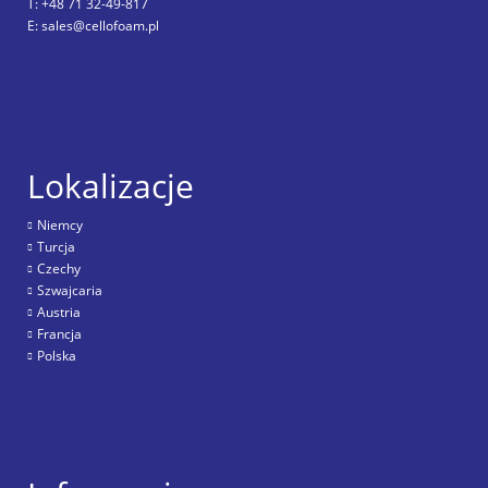
T: +48 71 32-49-817
E: sales@cellofoam.pl
Lokalizacje
Niemcy
Turcja
Czechy
Szwajcaria
Austria
Francja
Polska