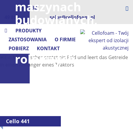
maszynach
+48 71 32
budowlanych,
49 817
sales@cellofoam.pl
leśnych
PRODUKTY
ZASTOSOWANIA
O FIRMIE
i
POBIERZ
KONTAKT
rolniczych
Cello 441