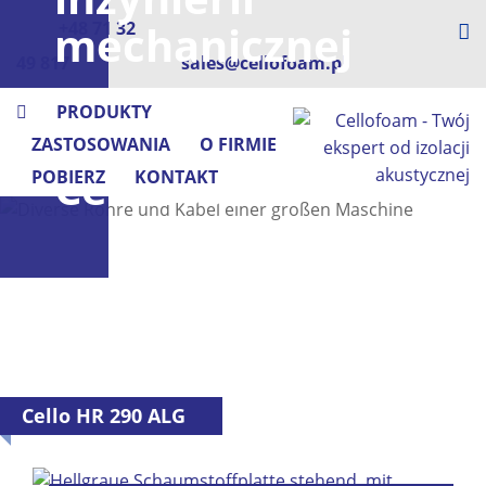
mechanicznej
+48 71 32
49 817
sales@cellofoam.pl
-
PRODUKTY
z
ZASTOSOWANIA
O FIRMIE
Cellofoam
POBIERZ
KONTAKT
Cello HR 290 ALG