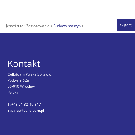
W górę
Jesteś tutaj:
Zastosowania
Budowa maszyn
Kontakt
Cellofoam Polska Sp. z o.o.
Podwale 62a
50-010 Wrocław
Polska
T: +48 71 32-49-817
E: sales@cellofoam.pl