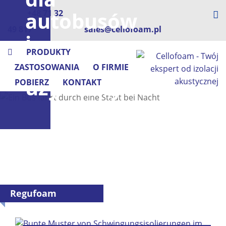
autobusów
+48 71 32
49 817
sales@cellofoam.pl
i
PRODUKTY
pojazdów
ZASTOSOWANIA
O FIRMIE
użytkowych
POBIERZ
KONTAKT
Regufoam