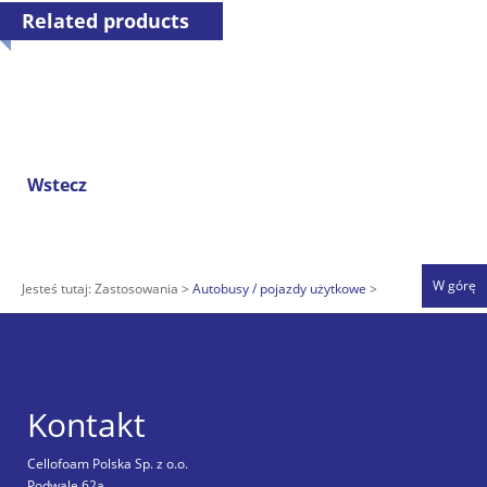
Related products
Wstecz
W górę
Jesteś tutaj:
Zastosowania
Autobusy / pojazdy użytkowe
Kontakt
Cellofoam Polska Sp. z o.o.
Podwale 62a