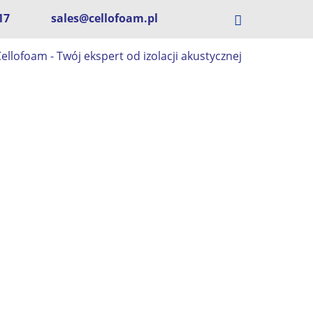
17
sales@cellofoam.pl