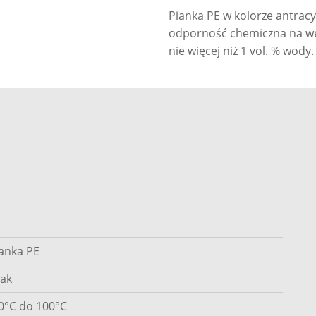
Pianka PE w kolorze antrac
odporność chemiczna na wę
nie więcej niż 1 vol. % wody.
anka PE
ak
0°C do 100°C