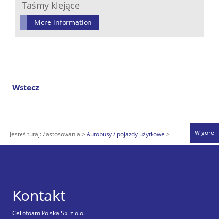
Taśmy klejące
More information
Wstecz
W górę
Jesteś tutaj:
Zastosowania
Autobusy / pojazdy użytkowe
Kontakt
Cellofoam Polska Sp. z o.o.