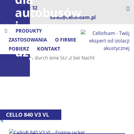
autobusów
+48 71 32
49 817
sales@cellofoam.pl
i
PRODUKTY
pojazdów
ZASTOSOWANIA
O FIRMIE
użytkowych
POBIERZ
KONTAKT
CELLO 840 V3 VL