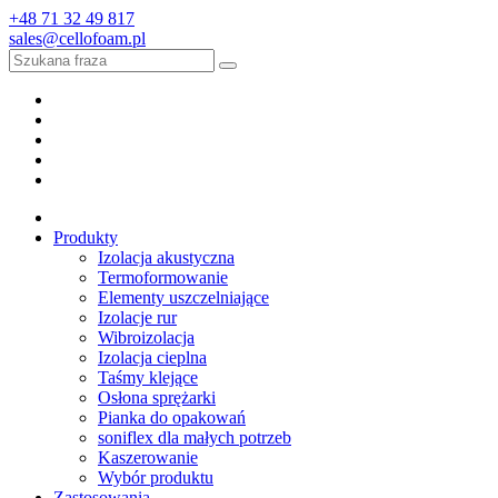
+48 71 32 49 817
sales@cellofoam.pl
Produkty
Izolacja akustyczna
Termoformowanie
Elementy uszczelniające
Izolacje rur
Wibroizolacja
Izolacja cieplna
Taśmy klejące
Osłona sprężarki
Pianka do opakowań
soniflex dla małych potrzeb
Kaszerowanie
Wybór produktu
Zastosowania