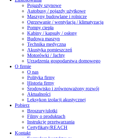
Pojazdy szynowe
Autobusy / pojazdy użytkowe
Maszyny budowlane i rolnicze
Ogrzewanie / wentylacja / klimatyzacja
Pompy ciepła
Kabiny / kapsuły / osłony
Budowa maszyn
Technika medyczna
Akustyka pomieszczeń
Motorówki / Jachty
Urządzenia gospodarstwa domowego
O firmie
O nas
Polityka firmy
Historia firmy
Środowisko i zrównoważony rozwój
Aktualności
Leksykon izolacji akustycznej
Pobierz
Broszury/ulotki
Filmy o produktach
Instrukcję przetwarzania
Certyfikaty/REACH
Kontakt