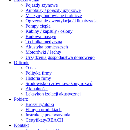
Pojazdy szynowe
Autobusy / pojazdy użytkowe
Maszyny budowlane i rolnicze
Ogrzewanie / wentylacja / klimatyzacja
Pompy ciepła
Kabiny / kapsuły / osłony
Budowa maszyn
Technika medyczna
Akustyka pomieszczeń
Motorówki / Jachty
Urządzenia gospodarstwa domowego
O firmie
O nas
Polityka firmy
Historia firmy
Środowisko i zrównoważony rozwój
Aktualności
Leksykon izolacji akustycznej
Pobierz
Broszury/ulotki
Filmy o produktach
Instrukcję przetwarzania
Certyfikaty/REACH
Kontakt