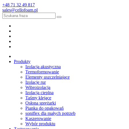
+48 71 32 49 817
sales@cellofoam.pl
Produkty
Izolacja akustyczna
Termoformowanie
Elementy uszczelniające
Izolacje rur
Wibroizolacja
Izolacja cieplna
Taśmy klejące
Osłona sprężarki
Pianka do opakowań
soniflex dla małych potrzeb
Kaszerowanie
Wybór produktu
Zastosowania