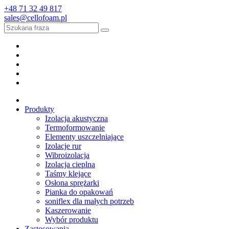
+48 71 32 49 817
sales@cellofoam.pl
Produkty
Izolacja akustyczna
Termoformowanie
Elementy uszczelniające
Izolacje rur
Wibroizolacja
Izolacja cieplna
Taśmy klejące
Osłona sprężarki
Pianka do opakowań
soniflex dla małych potrzeb
Kaszerowanie
Wybór produktu
Zastosowania