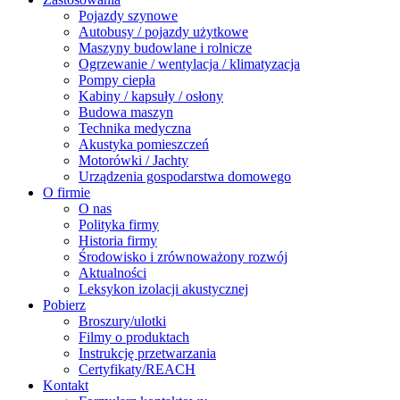
Pojazdy szynowe
Autobusy / pojazdy użytkowe
Maszyny budowlane i rolnicze
Ogrzewanie / wentylacja / klimatyzacja
Pompy ciepła
Kabiny / kapsuły / osłony
Budowa maszyn
Technika medyczna
Akustyka pomieszczeń
Motorówki / Jachty
Urządzenia gospodarstwa domowego
O firmie
O nas
Polityka firmy
Historia firmy
Środowisko i zrównoważony rozwój
Aktualności
Leksykon izolacji akustycznej
Pobierz
Broszury/ulotki
Filmy o produktach
Instrukcję przetwarzania
Certyfikaty/REACH
Kontakt