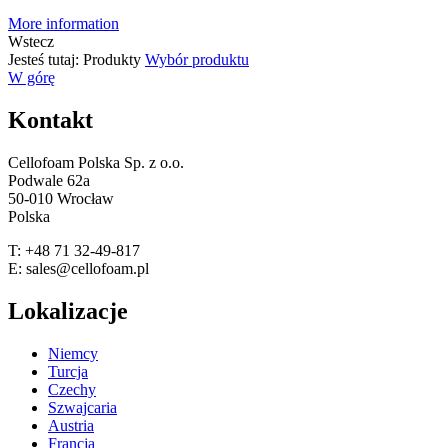
More information
Wstecz
Jesteś tutaj:
Produkty
Wybór produktu
W górę
Kontakt
Cellofoam Polska Sp. z o.o.
Podwale 62a
50-010 Wrocław
Polska
T: +48 71 32-49-817
E: sales@cellofoam.pl
Lokalizacje
Niemcy
Turcja
Czechy
Szwajcaria
Austria
Francja