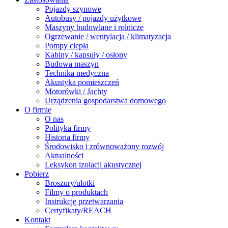
Pojazdy szynowe
Autobusy / pojazdy użytkowe
Maszyny budowlane i rolnicze
Ogrzewanie / wentylacja / klimatyzacja
Pompy ciepła
Kabiny / kapsuły / osłony
Budowa maszyn
Technika medyczna
Akustyka pomieszczeń
Motorówki / Jachty
Urządzenia gospodarstwa domowego
O firmie
O nas
Polityka firmy
Historia firmy
Środowisko i zrównoważony rozwój
Aktualności
Leksykon izolacji akustycznej
Pobierz
Broszury/ulotki
Filmy o produktach
Instrukcję przetwarzania
Certyfikaty/REACH
Kontakt