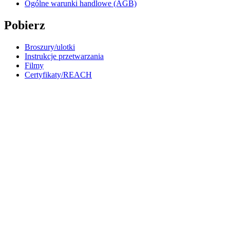
Ogólne warunki handlowe (AGB)
Pobierz
Broszury/ulotki
Instrukcje przetwarzania
Filmy
Certyfikaty/REACH