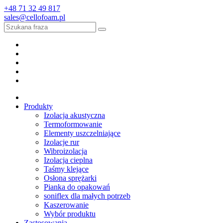
+48 71 32 49 817
sales@cellofoam.pl
Produkty
Izolacja akustyczna
Termoformowanie
Elementy uszczelniające
Izolacje rur
Wibroizolacja
Izolacja cieplna
Taśmy klejące
Osłona sprężarki
Pianka do opakowań
soniflex dla małych potrzeb
Kaszerowanie
Wybór produktu
Zastosowania