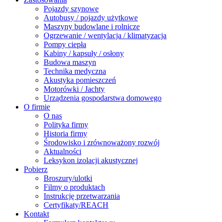
Pojazdy szynowe
Autobusy / pojazdy użytkowe
Maszyny budowlane i rolnicze
Ogrzewanie / wentylacja / klimatyzacja
Pompy ciepła
Kabiny / kapsuły / osłony
Budowa maszyn
Technika medyczna
Akustyka pomieszczeń
Motorówki / Jachty
Urządzenia gospodarstwa domowego
O firmie
O nas
Polityka firmy
Historia firmy
Środowisko i zrównoważony rozwój
Aktualności
Leksykon izolacji akustycznej
Pobierz
Broszury/ulotki
Filmy o produktach
Instrukcję przetwarzania
Certyfikaty/REACH
Kontakt