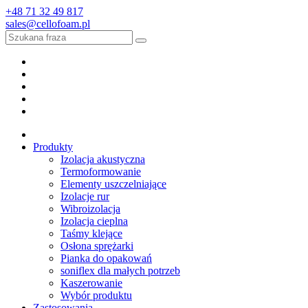
+48 71 32 49 817
sales@cellofoam.pl
Produkty
Izolacja akustyczna
Termoformowanie
Elementy uszczelniające
Izolacje rur
Wibroizolacja
Izolacja cieplna
Taśmy klejące
Osłona sprężarki
Pianka do opakowań
soniflex dla małych potrzeb
Kaszerowanie
Wybór produktu
Zastosowania