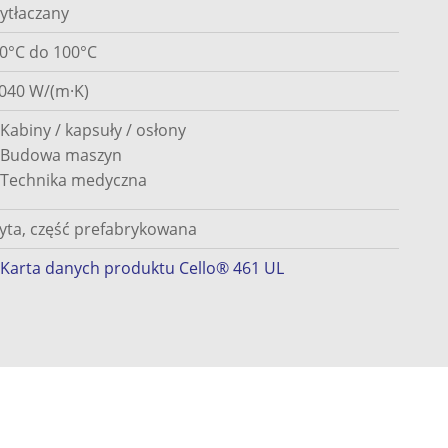
ytłaczany
40°C do 100°C
,040 W/(m·K)
Kabiny / kapsuły / osłony
Budowa maszyn
Technika medyczna
łyta, część prefabrykowana
Karta danych produktu Cello® 461 UL