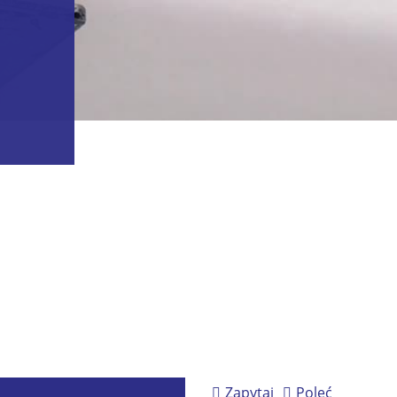
Zapytaj
Poleć