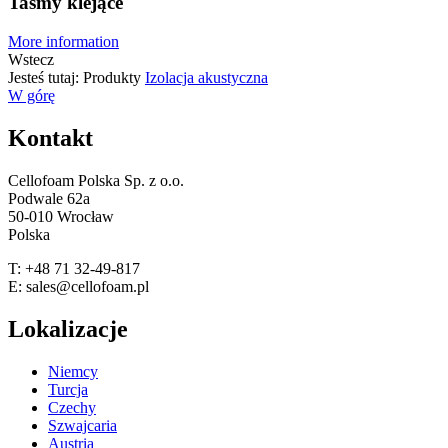
Taśmy klejące
More information
Wstecz
Jesteś tutaj:
Produkty
Izolacja akustyczna
W górę
Kontakt
Cellofoam Polska Sp. z o.o.
Podwale 62a
50-010 Wrocław
Polska
T: +48 71 32-49-817
E: sales@cellofoam.pl
Lokalizacje
Niemcy
Turcja
Czechy
Szwajcaria
Austria