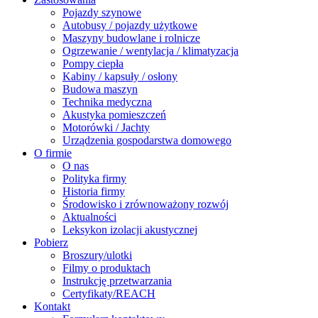
Pojazdy szynowe
Autobusy / pojazdy użytkowe
Maszyny budowlane i rolnicze
Ogrzewanie / wentylacja / klimatyzacja
Pompy ciepła
Kabiny / kapsuły / osłony
Budowa maszyn
Technika medyczna
Akustyka pomieszczeń
Motorówki / Jachty
Urządzenia gospodarstwa domowego
O firmie
O nas
Polityka firmy
Historia firmy
Środowisko i zrównoważony rozwój
Aktualności
Leksykon izolacji akustycznej
Pobierz
Broszury/ulotki
Filmy o produktach
Instrukcję przetwarzania
Certyfikaty/REACH
Kontakt