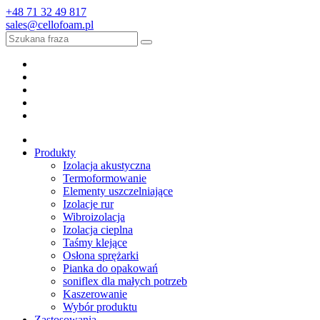
+48 71 32 49 817
sales@cellofoam.pl
Produkty
Izolacja akustyczna
Termoformowanie
Elementy uszczelniające
Izolacje rur
Wibroizolacja
Izolacja cieplna
Taśmy klejące
Osłona sprężarki
Pianka do opakowań
soniflex dla małych potrzeb
Kaszerowanie
Wybór produktu
Zastosowania